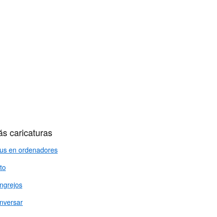
s caricaturas
rus en ordenadores
to
ngrejos
nversar