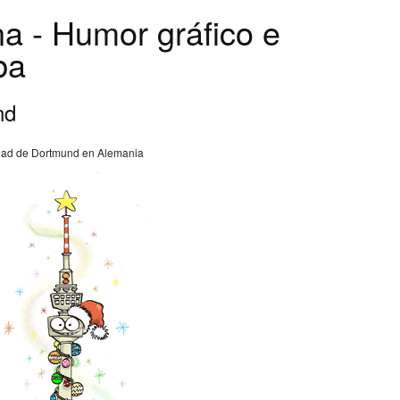
na - Humor gráfico e
ba
nd
idad de Dortmund en Alemania