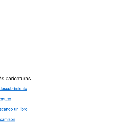
s caricaturas
 descubrimiento
equeo
scando un libro
 camison