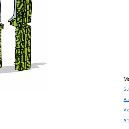
Má
Sur
Pa
Vig
Am