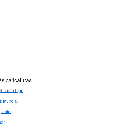
s caricaturas
f sobre trigo
z mundial
ilante
or