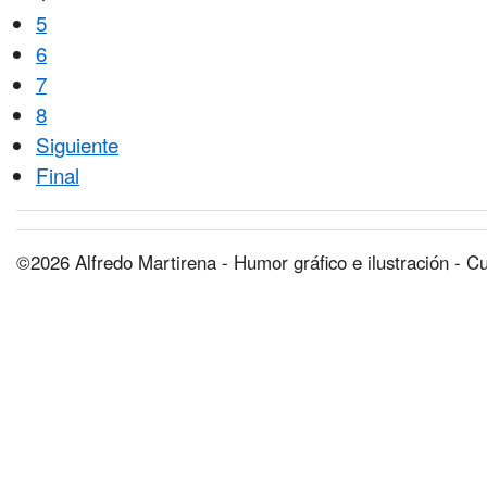
5
6
7
8
Siguiente
Final
©2026 Alfredo Martirena - Humor gráfico e ilustración - C