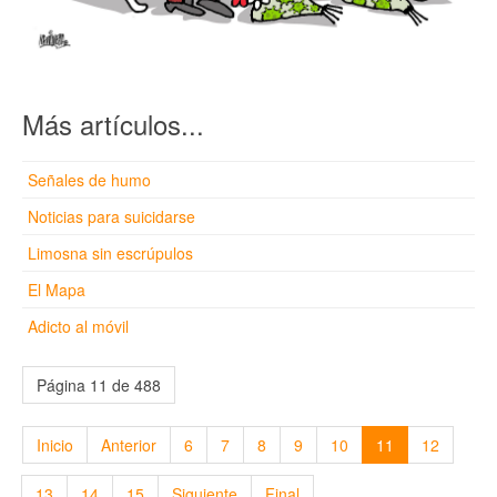
Más artículos...
Señales de humo
Noticias para suicidarse
Limosna sin escrúpulos
El Mapa
Adicto al móvil
Página 11 de 488
Inicio
Anterior
6
7
8
9
10
11
12
13
14
15
Siguiente
Final