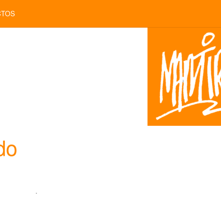
CTOS
do