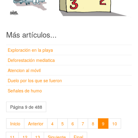
Más artículos...
Exploración en la playa
Deforestación mediatica
Atencion al móvil
Duelo por los que se fueron
Señales de humo
Página 9 de 488
Inicio
Anterior
4
5
6
7
8
9
10
11
12
13
Siguiente
Final