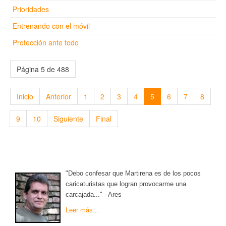
Prioridades
Entrenando con el móvil
Protección ante todo
Página 5 de 488
Inicio
Anterior
1
2
3
4
5
6
7
8
9
10
Siguiente
Final
"Debo confesar que Martirena es de los pocos
caricaturistas que logran provocarme una
carcajada..." - Ares
Leer más...